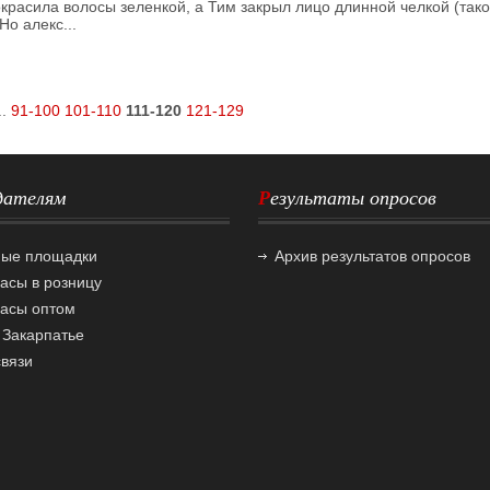
красила волосы зеленкой, а Тим закрыл лицо длинной челкой (так
Но алекс...
..
91-100
101-110
111-120
121-129
одателям
Результаты опросов
ные площадки
Архив результатов опросов
часы в розницу
часы оптом
 Закарпатье
вязи