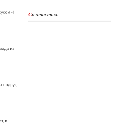
кусом»!
Статистика
вида из
ы подруг,
т, в