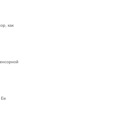
ор, как
сенсорной
 Ее