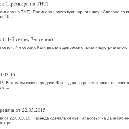
уск (Премьера на ТНТ)
Премьера на ТНТ). Премьера нового кулинарного шоу «Сделано со в
е! В...
 (11-й сезон, 7-я серия)
 сезон, 7-я серия). Катя впала в депрессию из-за индустриального 
..
0.03.15
.15. В этом выпуске передачи Жить здорово рассматриваются совет
е ...
редача от 22.03.2015
а от 22.03.2015. Фазенда сделала семье Тарасовых на даче кабине
т, раз...