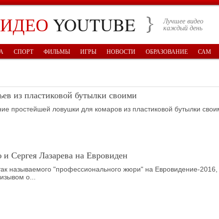
ВИДЕО
YOUTUBE
Лучшее видео
каждый день
А
СПОРТ
ФИЛЬМЫ
ИГРЫ
НОВОСТИ
ОБРАЗОВАНИЕ
САМ
вьев из пластиковой бутылки своими
ие простейшей ловушки для комаров из пластиковой бутылки свои
ию и Сергея Лазарева на Евровиден
так называемого "профессионального жюри" на Евровидение-2016,
изывом о...