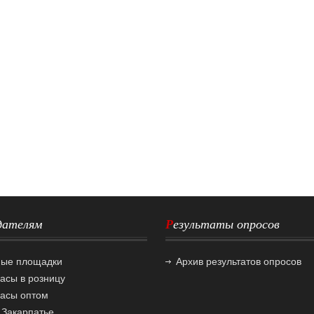
одателям
Результаты опросов
ные площадки
Архив результатов опросов
часы в розницу
часы оптом
 Закарпатье