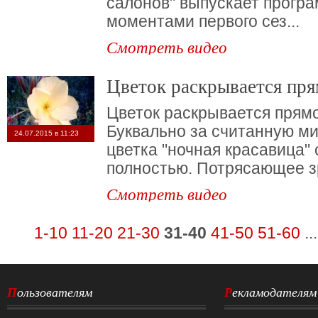
салонов" выпускает прогр
моментами первого сез...
Смотреть видео
Цветок раскрывается пря
Цветок раскрывается прямо
Буквально за считанную ми
24.07.2015 в 11:23
цветка "ночная красавица"
полностью. Потрясающее зр
Смотреть видео
1-10
11-20
21-30
31-40
41-50
51-60
...
Пользователям
Рекламодателям